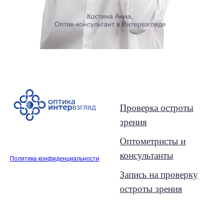
Костина Анна,
Оптик-консультант в Интервзгляде
Проверка зрения
Проверка остроты
зрения
Оптометристы и
консультанты
Политика конфиденциальности
Запись на проверку
остроты зрения
Выбор очков и линз
О нас