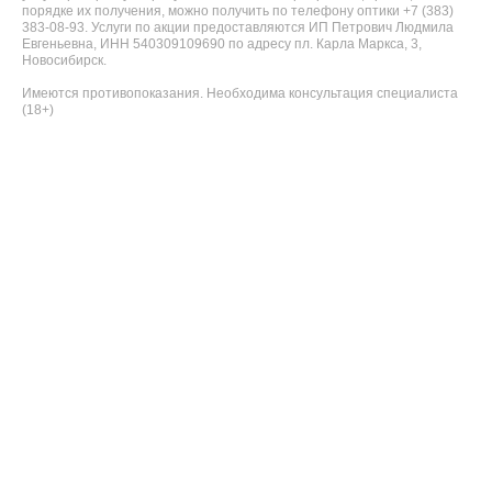
порядке их получения, можно получить по телефону оптики +7 (383)
383-08-93. Услуги по акции предоставляются ИП Петрович Людмила
Евгеньевна, ИНН 540309109690 по адресу пл. Карла Маркса, 3,
Новосибирск.
Имеются противопоказания. Необходима консультация специалиста
(18+)
Запишитесь на
проверку
остроты зрения
Бесплатная проверка на 2
бесконтактных приборах
и консультация оптометриста