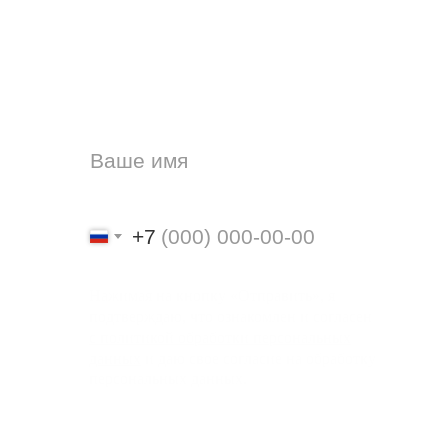
при покупке очков
или линз
Оставьте телефон, мы
перезвоним и запишем вас на
удобное время.
+7
Нажимая на кнопку «Отправить», я
подтверждаю, что ознакомлен и согласен
с политикой обработки персональных
данных
и даю свое согласие на обработку
персональных данных.