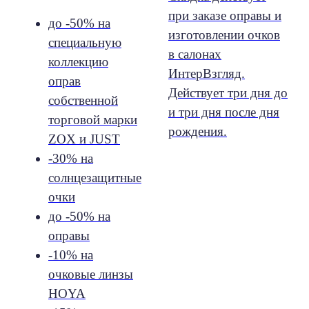
при заказе оправы и
до -50% на
изготовлении очков
специальную
в салонах
коллекцию
ИнтерВзгляд.
оправ
Действует три дня до
собственной
и три дня после дня
торговой марки
рождения.
ZOX и JUST
-30% на
солнцезащит
ные
очки
до -50% на
оправы
-10% на
очковые линзы
HOYA